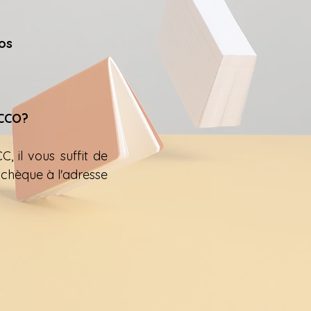
ros
CCO?
, il vous suffit de
chèque à l'
adresse